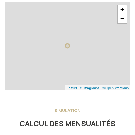
+
−
Leaflet
|
©
Maps
|
© OpenStreetMap
Jawg
SIMULATION
CALCUL DES MENSUALITÉS