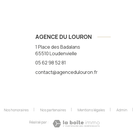
AGENCE DU LOURON
1 Place des Badalans
65510
Loudenvielle
05 62 98 52 81
contact@agencedulouron.fr
Nos honoraires
Nos partenaires
Mentions légales
Admin
Réalisé par :