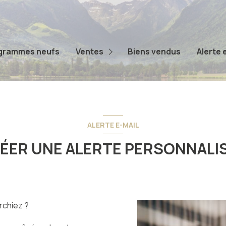
Appartements
Maisons
grammes neufs
Ventes
Biens vendus
Alerte 
Terrains
Autres
ALERTE E-MAIL
ÉER UNE ALERTE PERSONNALI
rchiez ?