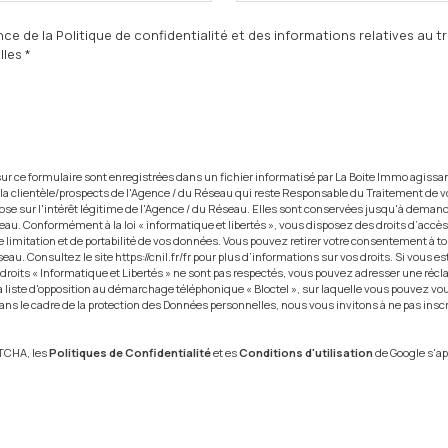
nce de la Politique de confidentialité et des informations relatives au 
les *
 sur ce formulaire sont enregistrées dans un fichier informatisé par La Boite Immo agis
 la clientèle/prospects de l'Agence / du Réseau qui reste Responsable du Traitement de 
ose sur l'intérêt légitime de l'Agence / du Réseau. Elles sont conservées jusqu'à deman
eau. Conformément à la loi « informatique et libertés », vous disposez des droits d’accès,
e limitation et de portabilité de vos données. Vous pouvez retirer votre consentement à
seau. Consultez le site
https://cnil.fr/fr
pour plus d’informations sur vos droits. Si vous es
 droits « Informatique et Libertés » ne sont pas respectés, vous pouvez adresser une réc
 liste d'opposition au démarchage téléphonique « Bloctel », sur laquelle vous pouvez vous 
Dans le cadre de la protection des Données personnelles, nous vous invitons à ne pas insc
PTCHA, les
Politiques de Confidentialité
et es
Conditions d'utilisation
de Google s'ap