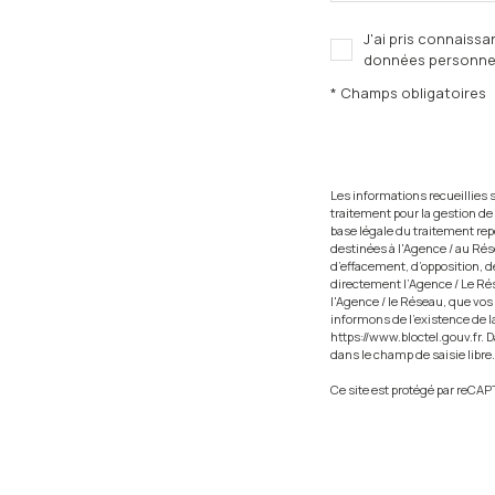
J'ai pris connaissa
données personnel
* Champs obligatoires
Les informations recueillies
traitement pour la gestion de
base légale du traitement rep
destinées à l'Agence / au Rés
d’effacement, d’opposition, d
directement l’Agence / Le Ré
l'Agence / le Réseau, que vos
informons de l’existence de la
https://www.bloctel.gouv.fr
. 
dans le champ de saisie libre.
Ce site est protégé par reCA