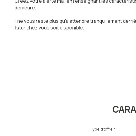
Créez votre alerte mail en renseignant les caractérist
demeure.
Il ne vous reste plus qu'à attendre tranquillement derri
futur chez vous soit disponible.
CARA
Type d'offre *