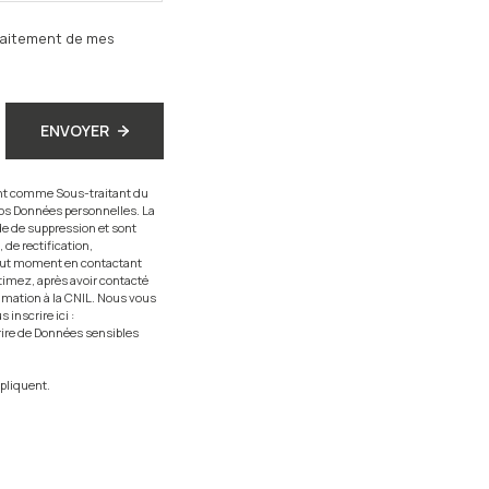
traitement de mes
ENVOYER
sant comme Sous-traitant du
vos Données personnelles. La
de de suppression et sont
 de rectification,
 tout moment en contactant
timez, après avoir contacté
lamation à la CNIL. Nous vous
inscrire ici :
rire de Données sensibles
pliquent.