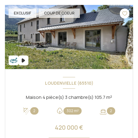
EXCLUSIF
COUP DE COEUR
LOUDENVIELLE (65510)
Maison 4 pièce(s) 3 chambre(s) 105.7 m²
2
302 m²
2
420 000 €