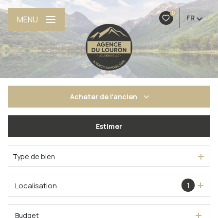
0
FR
MENU
Acheter
de l'ancien
De l'ancien
Estimer
Du neuf
Type de bien
Localisation
1
Budget