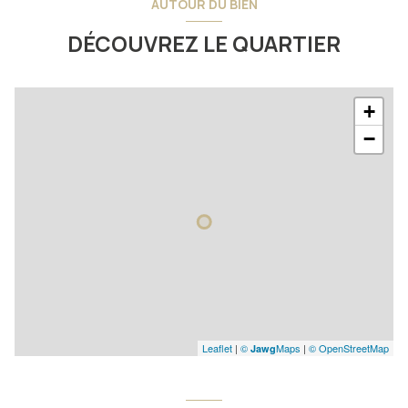
AUTOUR DU BIEN
DÉCOUVREZ LE QUARTIER
+
−
Leaflet
|
©
Maps
|
© OpenStreetMap
Jawg