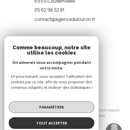
65510
Loudenvielle
05 62 98 52 81
contact@agencedulouron.fr
NOS RÉSEAUX
Comme beaucoup, notre site
utilise les cookies
nous suivre
On aimerait vous accompagner pendant
votre visite.
En poursuivant, vous acceptez l'utilisation des
cookies par ce site, afin de vous proposer des
contenus adaptés et réaliser des statistiques !
© 2026 | Tous droits réservés
PARAMÉTRER
Nos honoraires
Nos partenaires
Mentions légales
Admin
Politique RGPD
Cookies
TOUT ACCEPTER
Réalisé par :
Marie COMPAGNET