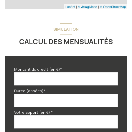
Leaflet
|
©
Maps
|
© OpenStreetMap
Jawg
SIMULATION
CALCUL DES MENSUALITÉS
Montant du crédit (en €)*
Durée (années)*
Votre apport (en €) *