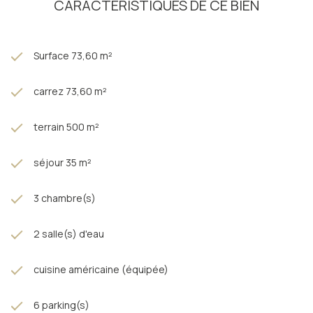
CARACTÉRISTIQUES DE CE BIEN
DPE à partir de 2026 : E
Un bien authentique et recherché où chaque pierre raconte
l'histoire de ce lieu magique.
Surface 73,60 m²
A visiter sans plus tarder avec l'AGENCE DU LOURON à
Loudenvielle !
carrez 73,60 m²
terrain 500 m²
séjour 35 m²
3 chambre(s)
2 salle(s) d'eau
cuisine américaine (équipée)
6 parking(s)