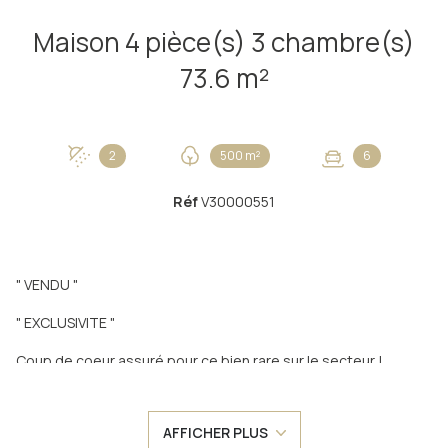
Maison 4 pièce(s) 3 chambre(s)
73.6 m²
2
500 m²
6
Réf
V30000551
" VENDU "
" EXCLUSIVITE "
Coup de coeur assuré pour ce bien rare sur le secteur !
Amoureux de nature et d'authenticité, laissez vous séduire
par cette ancienne grange en pierre entièrement rénovée au
début des années 2000.
AFFICHER PLUS
Nichée dans un environnement naturel et protégé, cette