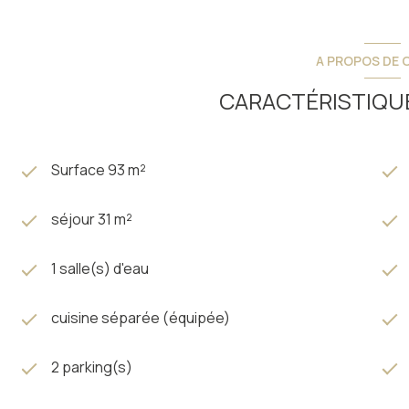
Chauffage électrique - poêle à bois - poële à granules
Assainissement collectif
Menuiseries double vitrage
A PROPOS DE C
A découvrir rapidement avec l'Agence du Louron à Loudenvi
CARACTÉRISTIQUE
Surface 93 m²
séjour 31 m²
1 salle(s) d'eau
cuisine séparée (équipée)
2 parking(s)