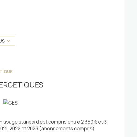
vielle, à Armenteule, cette propriété possède de
US
 la Vallée du Louron.
 vous trouverez, en rez-de-chaussée : une pièce
cuisine aménagée et équipée, un salon avec poêle
TIQUE
ERGETIQUES
t un garage/atelier de 14m².
 maison possède beaucoup de charme.
 usage standard est compris entre 2 350 € et 3
 2021, 2022 et 2023 (abonnements compris).