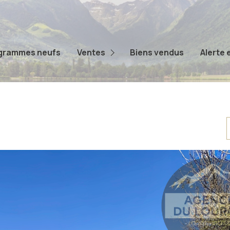
Appartements
Maisons
grammes neufs
Ventes
Biens vendus
Alerte 
Terrains
Autres