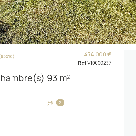
474 000 €
(65510)
Réf
V10000237
Maison 5 pièce(s) 3 chambre(s) 93 m²
2