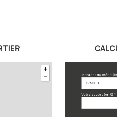
RTIER
CALC
+
Montant du crédit (e
−
Votre apport (en €) *