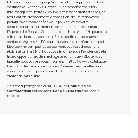
Elles sont conservées jusqu'à demande de suppression et sont
destinées à l'Agence / au Réseau. Conformément à la loi «
informatique et libertés », vous disposez des droits d’accès, de
rectification, d’effacement, d’opposition, de limitation et de
portabilité de vos données. Vous pouvez retirer votre
consentement à tout moment en contactant directement
l’Agence / Le Réseau. Consultez le site
https://cnil.fr/fr
pour plus
d’informations sur vos droits. Si vous estimez, après avoir
contacté l'Agence / le Réseau, que vos droits « Informatique et
Libertés » ne sont pas respectés, vous pouvez adresser une
réclamation à la CNIL. Nous vous informons de l’existence de la
liste d'opposition au démarchage téléphonique « Bloctel », sur
laquelle vous pouvez vous inscrire ici :
https://www.bloctel.gouv.fr
.
Dans le cadre de la protection des Données personnelles, nous
vous invitons à ne pas inscrire de Données sensibles dans le
champ de saisie libre.
Ce site est protégé par reCAPTCHA, les
Politiques de
Confidentialité
et es
Conditions d'utilisation
de Google
s'appliquent.