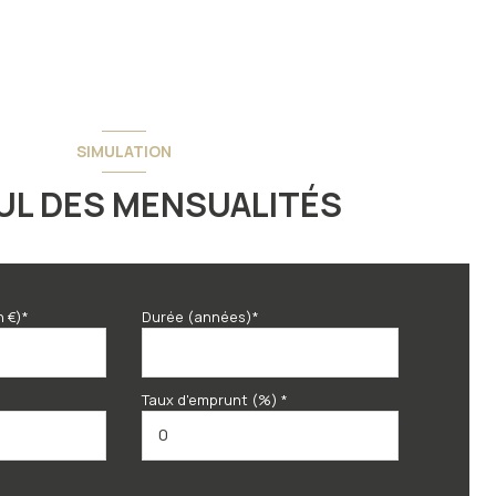
SIMULATION
UL DES MENSUALITÉS
n €)*
Durée (années)*
Taux d'emprunt (%) *