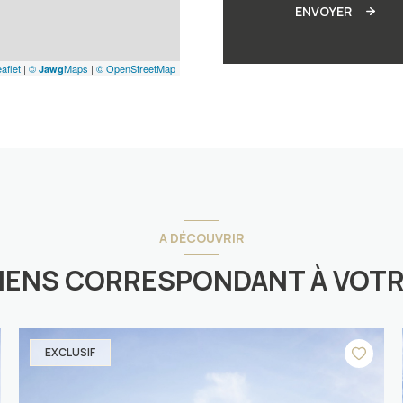
ENVOYER
aflet
|
©
Maps
|
© OpenStreetMap
Jawg
A DÉCOUVRIR
BIENS CORRESPONDANT À VOT
EXCLUSIF