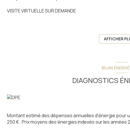
VISITE VIRTUELLE SUR DEMANDE
Idéalement situé à seulement quelques minutes de Louden
nombreuses qualités.
AFFICHER PL
Exposée Sud, elle profite d'une vue superbe sur le fond de
D'une surface habitable d'environ 93m² sur deux niveaux,
de vie chaleureuse et agréable équipée d'un insert, une 
BILAN ÉNERGÉ
à granules, une salle d'eau, un wc séparé, une buanderie.
A l'étage : trois chambres, et un wc.
DIAGNOSTICS ÉN
A l'extérieur, un appentis pouvant accueillir un véhicule, e
A l'arrière : un abri de jardin.
Sur une parcelle de 990m² arboré et entretenue, cette
Montant estimé des dépenses annuelles d'énergie pour un
Dans un tout petit quartier calme, le nid parfait et discret.
250 € . Prix moyens des énergies indexés sur les années