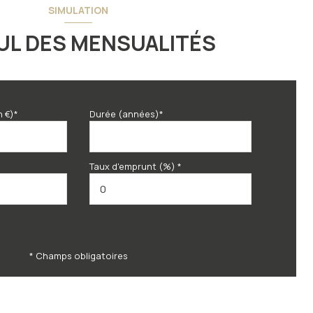
SIMULATION
UL DES MENSUALITÉS
n €)*
Durée (années)*
Taux d'emprunt (%) *
* Champs obligatoires