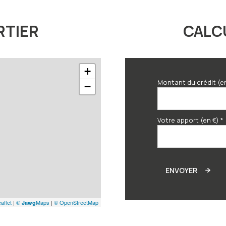
RTIER
CALC
+
Montant du crédit (e
−
Votre apport (en €) *
ENVOYER
aflet
|
©
Maps
|
© OpenStreetMap
Jawg