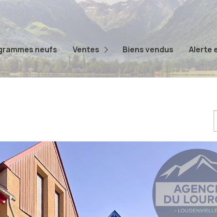
Appartements
Maisons
grammes neufs
Ventes
Biens vendus
Alerte 
Terrains
Autres