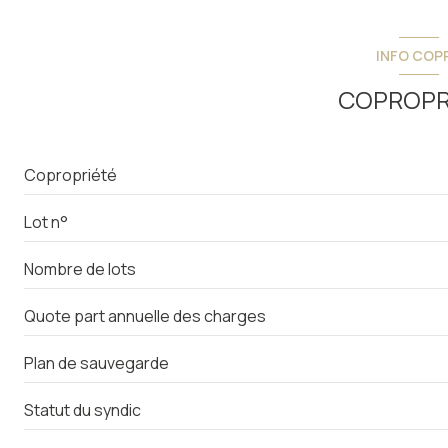
1 côté(s) mitoyen(s)
INFO COP
cave
COPROPR
Copropriété
Lot n°
Nombre de lots
Quote part annuelle des charges
Plan de sauvegarde
Statut du syndic