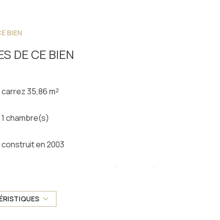
E BIEN
S DE CE BIEN
carrez 35,86 m²
1 chambre(s)
construit en 2003
Chauffage individuel : radiateur (electrique)
exposition Est
ÉRISTIQUES