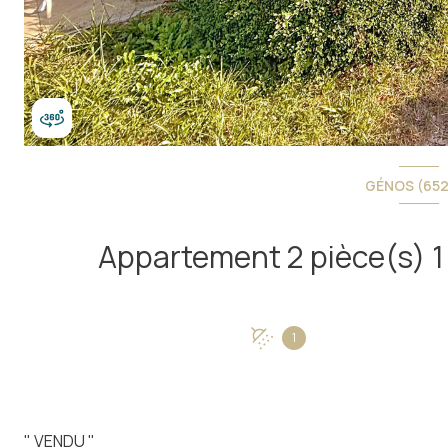
GÉNOS (65
1
" VENDU "