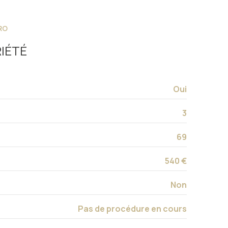
2 étage(s)
RO
terrasse
IÉTÉ
Oui
3
69
540 €
Non
Pas de procédure en cours