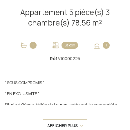
Appartement 5 pièce(s) 3
chambre(s) 78.56 m²
1
Balcon
1
Réf
V10000225
" SOUS COMPROMIS "
" EN EXCLUSIVITE "
Située à Génos, Vallée du Louron, cette petite copropriété
familliale accueille seulement trois logements indépendants.
L'appartement se situe au premier étage.
Il est accessible par un jardin agréable et entretenu, privatif et
AFFICHER PLUS
clôturé.