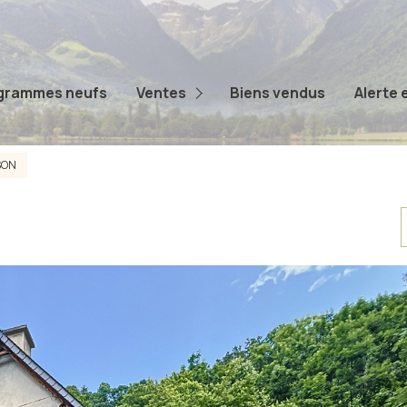
Appartements
Maisons
grammes neufs
Ventes
Biens vendus
Alerte 
Terrains
Autres
SON