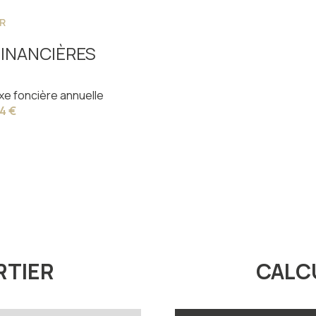
R
INANCIÈRES
xe foncière annuelle
4 €
RTIER
CALC