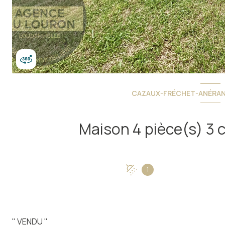
CAZAUX-FRÉCHET-ANÉRAN
1
" VENDU "