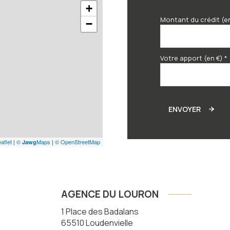
+
Montant du crédit (e
−
Votre apport (en €) *
ENVOYER
aflet
|
©
Maps
|
© OpenStreetMap
Jawg
AGENCE DU LOURON
1 Place des Badalans
65510
Loudenvielle