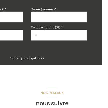
n €)*
Durée (années)*
Taux d'emprunt (%) *
* Champs obligatoires
NOS RÉSEAUX
nous suivre