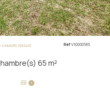
Réf
V10000185
-CAMORS (65240)
Maison 4 pièce(s) 3 chambre(s) 65 m²
1