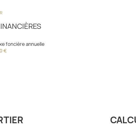
R
INANCIÈRES
xe foncière annuelle
0 €
RTIER
CALC