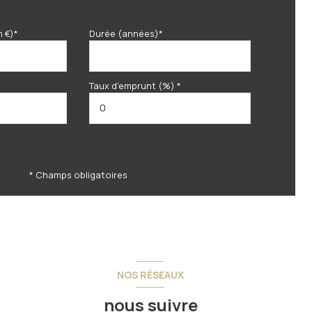
n €)*
Durée (années)*
Taux d'emprunt (%) *
* Champs obligatoires
NOS RÉSEAUX
nous suivre