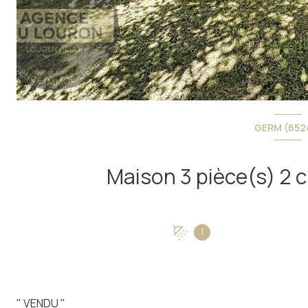
GERM (652
1
" VENDU "