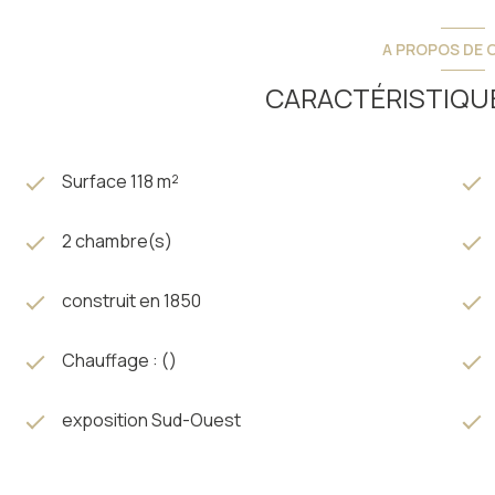
VISITE VIRTUELLE SUR DEMANDE
A PROPOS DE C
A découvrir sans plus tarder avec l'Agence du Louron à Lou
CARACTÉRISTIQUE
Surface 118 m²
2 chambre(s)
construit en 1850
Chauffage : ()
exposition Sud-Ouest