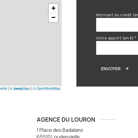
+
Montant du crédit (e
−
Votre apport (en €) *
ENVOYER
aflet
|
©
Maps
|
© OpenStreetMap
Jawg
AGENCE DU LOURON
1 Place des Badalans
65510
Loudenvielle