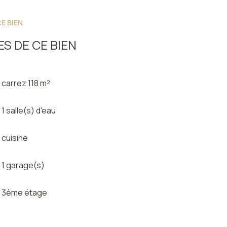
E BIEN
denvielle !
S DE CE BIEN
carrez 118 m²
1 salle(s) d'eau
cuisine
1 garage(s)
3ème étage