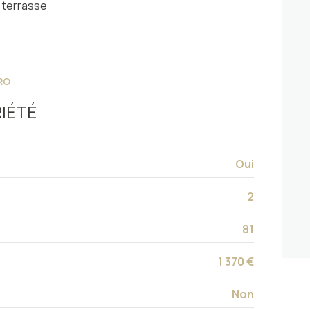
terrasse
RO
IÉTÉ
Oui
2
81
1 370 €
Non