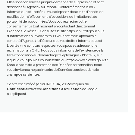
Elles sont conservées jusqu'à demande de suppression et sont
destinées à l'Agence / au Réseau. Conformément à la loi «
informatique et libertés », vous disposez des droits d’accès, de
rectification, d’effacement, d’opposition, de limitation et de
portabilité de vos données. Vous pouvez retirer votre
consentement à tout moment en contactant directement
l’Agence / Le Réseau. Consultez le site
https://cnil.fr/fr
pour plus
d’informations sur vos droits. Si vous estimez, après avoir
contacté l'Agence / le Réseau, que vos droits « Informatique et
Libertés » ne sont pas respectés, vous pouvez adresser une
réclamation à la CNIL. Nous vous informons de l’existence de la
liste d'opposition au démarchage téléphonique « Bloctel », sur
laquelle vous pouvez vous inscrire ici :
https://www.bloctel.gouv.fr
.
Dans le cadre de la protection des Données personnelles, nous
vous invitons à ne pas inscrire de Données sensibles dans le
champ de saisie libre.
Ce site est protégé par reCAPTCHA, les
Politiques de
Confidentialité
et es
Conditions d'utilisation
de Google
s'appliquent.