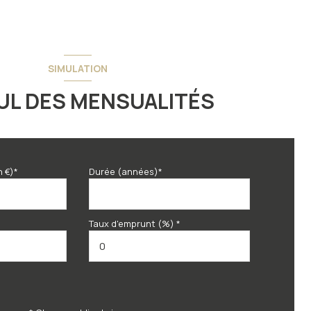
SIMULATION
UL DES MENSUALITÉS
n €)*
Durée (années)*
Taux d'emprunt (%) *