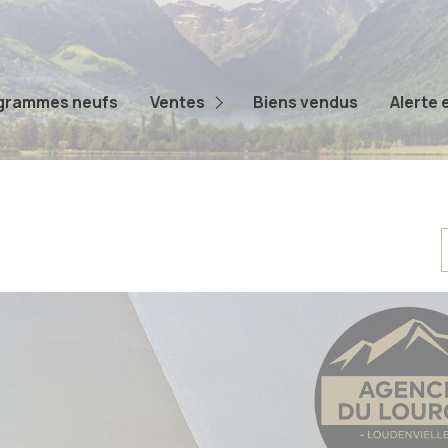
Appartements
Maisons
grammes neufs
Ventes
Biens vendus
Alerte 
Terrains
Autres