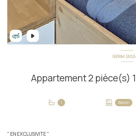
GERM (652
1
Balcon
" EN EXCLUSIVITE "