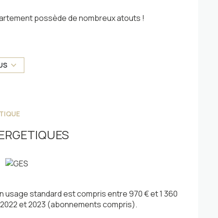
partement possède de nombreux atouts !
, les montagnes.
 se compose :
US
vie lumineuse bénéficiant d'une large ouverture
e chambre, d'une salle de bain, et d'un wc séparé.
TIQUE
ERGETIQUES
umes confortables.
cachet !
vielle !
 usage standard est compris entre 970 € et 1 360
1, 2022 et 2023 (abonnements compris).