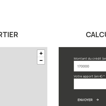
RTIER
CALC
+
Montant du crédit (e
−
Votre apport (en €) *
ENVOYER