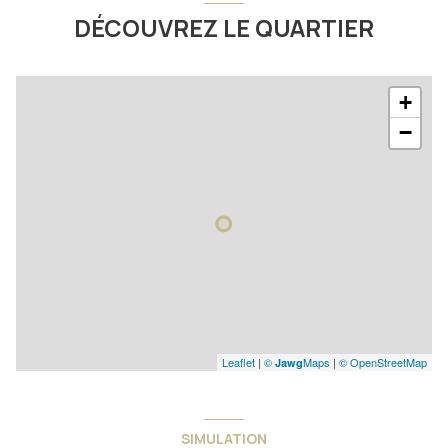
DÉCOUVREZ LE QUARTIER
+
−
Leaflet
|
©
Maps
|
© OpenStreetMap
Jawg
SIMULATION