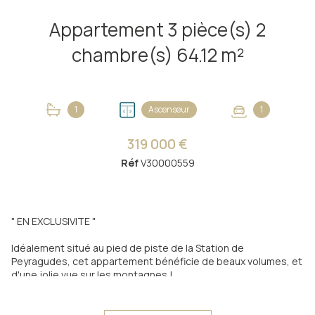
Appartement 3 pièce(s) 2
chambre(s) 64.12 m²
1
Ascenseur
1
319 000 €
Réf
V30000559
" EN EXCLUSIVITE "
Idéalement situé au pied de piste de la Station de
Peyragudes, cet appartement bénéficie de beaux volumes, et
d'une jolie vue sur les montagnes !
Au deuxième étage de la résidence le Sérias, résidence avec
ascenseur construite en 2008, il propose une surface
habitable de près de 65m² avec deux terrasses.