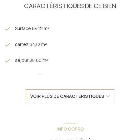
CARACTÉRISTIQUES DE CE BIEN
Surface 64,12 m²
carrez 64,12 m²
séjour 28,60 m²
2 chambre(s)
1 salle(s) de bain
VOIR PLUS DE CARACTÉRISTIQUES
construit en 2008
cuisine américaine (équipée)
INFO COPRO
Chauffage individuel : radiateur (electrique)