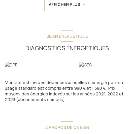
AFFICHER PLUS
Il se compose d'une entrée, d'une pièce de vie avec cuisine
d'environ 29m², de deux chambres avec placard, d'un coin nuit
de 6m², d'une salle de bain avec double vasque, d'un wc
séparé.
Une terrasse de 6m² donnant sur le séjour et une seconde
terrasse de 3,5m² dans la chambre principale.
BILAN ÉNERGÉTIQUE
Exposé ouest, il profite d'un ensoleillement optimal !
Une place de parking couverte, et un cellier.
DIAGNOSTICS ÉNERGETIQUES
Appartement vendu entièrement meublé.
A visiter sans plus tarder avec l'AGENCE DU LOURON à
LOUDENVIELLE !
Montant estimé des dépenses annuelles d'énergie pour un
usage standard est compris entre 980 € et 1 380 € . Prix
moyens des énergies indexés sur les années 2021, 2022 et
2023 (abonnements compris).
A PROPOS DE CE BIEN