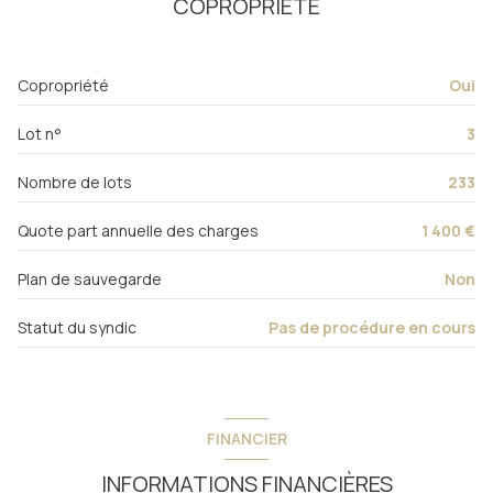
COPROPRIÉTÉ
exposition Ouest
Copropriété
Oui
2 côté(s) mitoyen(s)
Lot n°
3
ascenseur
Nombre de lots
233
cave
Quote part annuelle des charges
1 400 €
Plan de sauvegarde
Non
terrasse
Statut du syndic
Pas de procédure en cours
interphone
FINANCIER
INFORMATIONS FINANCIÈRES