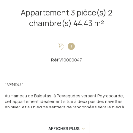
Appartement 3 pièce(s) 2
chambre(s) 44.43 m²
1
Réf
V10000047
" VENDU "
Au Hameau de Balestas, à Peyragudes versant Peyresourde,
cet appartement idéalement situé à deux pas des navettes
en hiver, et au pied de sentiers de randonnées sera le pied à
terre parfait pour de bons moments à la montagne en famille
ou entre amis !
AFFICHER PLUS
Cet appartement T3 de plain-pied, de près de 41m² se