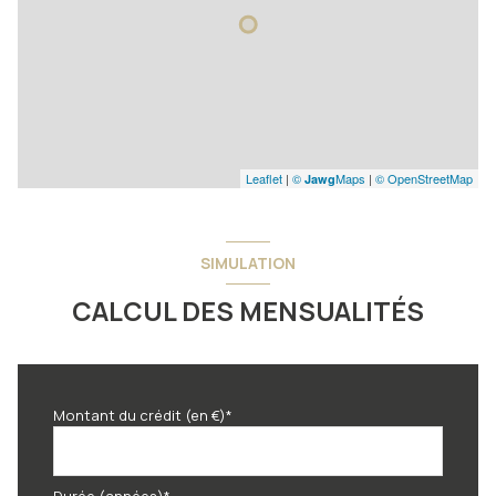
Leaflet
|
©
Maps
|
© OpenStreetMap
Jawg
SIMULATION
CALCUL DES MENSUALITÉS
Montant du crédit (en €)*
Durée (années)*