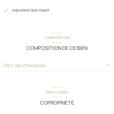
exposition Sud-Ouest
COMPOSITION
COMPOSITION DE CE BIEN
Rez-de-chaussée
Cuisine / Séjour
25.59 m²
chambre
6.13 m²
INFO COPRO
chambre
5.67 m²
COPROPRIÉTÉ
salle d'eau
3.26 m²