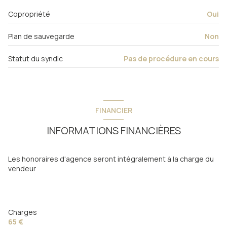
Placard 1
0.43 m²
Copropriété
Oui
Placard 2
0.34 m²
Plan de sauvegarde
Non
Placard 3
0.43 m²
Statut du syndic
Pas de procédure en cours
FINANCIER
INFORMATIONS FINANCIÈRES
Les honoraires d'agence seront intégralement à la charge du
vendeur
Charges
65 €