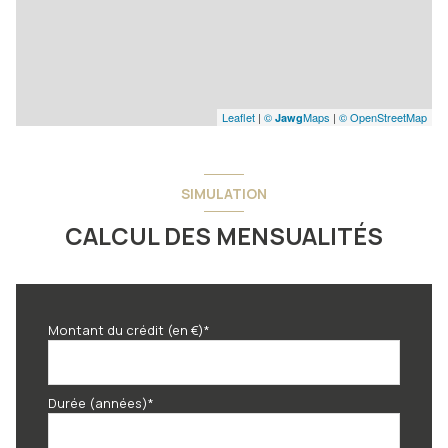
Leaflet
|
©
Maps
|
© OpenStreetMap
Jawg
SIMULATION
CALCUL DES MENSUALITÉS
Montant du crédit (en €)*
Durée (années)*