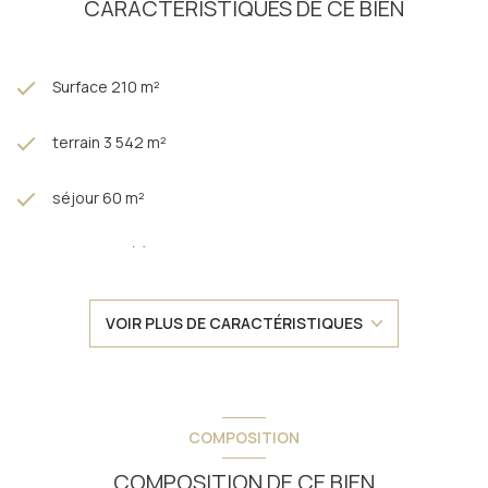
CARACTÉRISTIQUES DE CE BIEN
sont disponibles sur le site
Géorisques
Surface 210 m²
terrain 3 542 m²
séjour 60 m²
5 chambre(s)
1 salle(s) de bain
VOIR PLUS DE CARACTÉRISTIQUES
1 salle(s) d'eau
construit en 1970
COMPOSITION
cuisine séparée (équipée)
COMPOSITION DE CE BIEN