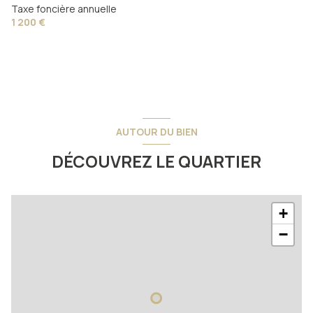
Point eau
6.30 m²
Taxe foncière annuelle
1 200 €
AUTOUR DU BIEN
DÉCOUVREZ LE QUARTIER
+
−