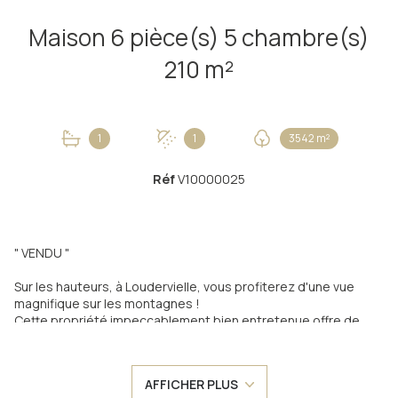
Maison 6 pièce(s) 5 chambre(s)
210 m²
1
1
3542 m²
Réf
V10000025
" VENDU "
Sur les hauteurs, à Loudervielle, vous profiterez d'une vue
magnifique sur les montagnes !
Cette propriété impeccablement bien entretenue offre de
jolies prestations.
La maison a été construite dans les années 70 et bien conçue.
Au rez-de-chaussée, sous-sol semi-enterré d'environ 127m²
AFFICHER PLUS
comprenant une pièce avec évier et poêle à bois mirus, un