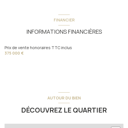
1 côté(s) mitoyen(s)
FINANCIER
2ème étage
INFORMATIONS FINANCIÈRES
2 étage(s)
Prix de vente honoraires TTC inclus
375 000 €
cave
terrasse
AUTOUR DU BIEN
DÉCOUVREZ LE QUARTIER