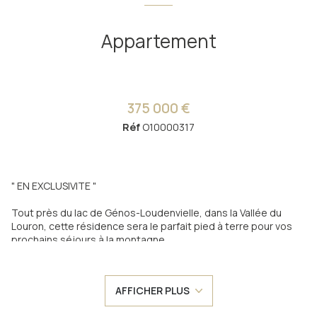
Appartement
375 000 €
Réf
O10000317
" EN EXCLUSIVITE "
Tout près du lac de Génos-Loudenvielle, dans la Vallée du
Louron, cette résidence sera le parfait pied à terre pour vos
prochains séjours à la montagne.
A Génos, vous profiterez d'un village calme et agréable à
l'ambiance familiale.
AFFICHER PLUS
La résidence L'Orée du Château sera composée de deux
bâtiments comprenant 9 appartements chacun.