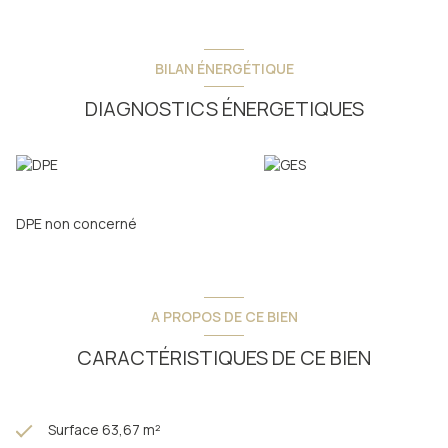
Exposition principale Sud pour un ensoleillement idéal.
LOT A201 :
BILAN ÉNERGÉTIQUE
Bien pensé, cet appartement de type T3bis/T4 duplex, au
deuxième étage, profite d'une double exposition sud-ouest.
DIAGNOSTICS ÉNERGETIQUES
Il propose une configuration optimale avec une surface
habitable de près de 64m² habitables (73.4m² au total).
Au premier niveau : Une entrée avec placard, une pièce de vie
d'environ 25m² avec espace cuisine et espace salon, une
chambre avec placard, une salle d'eau, et un wc séparé.
A l'étage : une chambre, un coin montagne fermé avec velux
DPE non concerné
pouvant accueillir des couchages supplémentaires, et une
salle d'eau avec wc.
A l'extérieur, vous bénéficierez d'une terrasse tournante de
13,35m².
A PROPOS DE CE BIEN
Le lot comprend également une place de parking, et un cellier
CARACTÉRISTIQUES DE CE BIEN
attenant de 4m² et un casier à ski.
La résidence disposera aussi d'un local à vélo commun.
Surface 63,67 m²