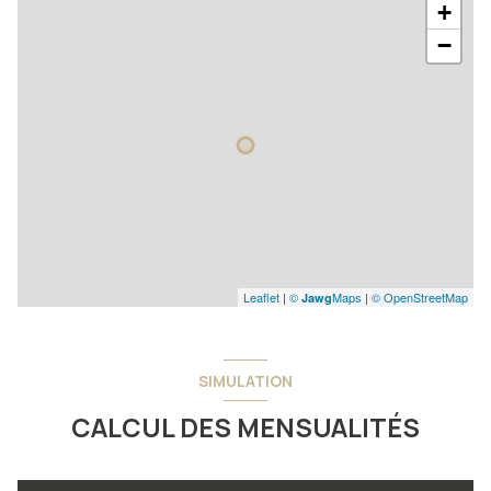
+
−
Leaflet
|
©
Maps
|
© OpenStreetMap
Jawg
SIMULATION
CALCUL DES MENSUALITÉS