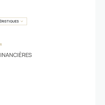
VIELLE, votre partenaire local Pour toutes
exposition Ouest
ÉRISTIQUES
1er étage
ascenseur
R
INANCIÈRES