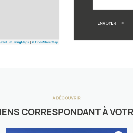
ENVOYER
aflet
|
©
Maps
|
© OpenStreetMap
Jawg
A DÉCOUVRIR
BIENS CORRESPONDANT À VOT