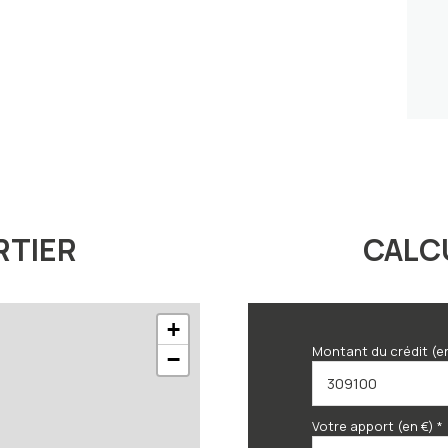
RTIER
CALC
+
Montant du crédit (e
−
Votre apport (en €) *