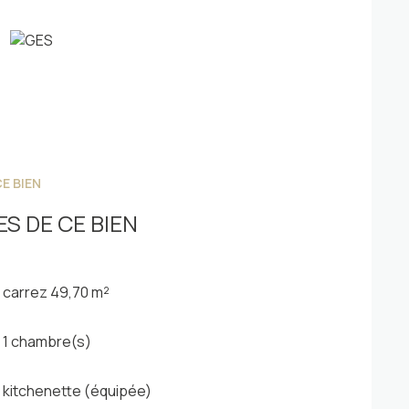
ensé, il se compose d'une pièce de vie de près
une chambre, d'un coin nuit indépendant pouvant
c.
E BIEN
chambres ;
S DE CE BIEN
es :
carrez 49,70 m²
1 chambre(s)
kitchenette (équipée)