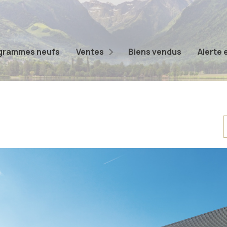
Appartements
Maisons
grammes neufs
Ventes
Biens vendus
Alerte 
Terrains
Autres