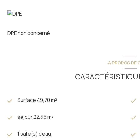
LOT 3 :
Appartement T2 bis d'environ 49,7m² exposé ouest. Bien p
de 22,5m² offrant un espace repas et un espace salon, d'
accueillir deux lits superposés, et d'une salle d'eau avec w
DPE non concerné
Terrasse de 5,14m².
Avec place de parking couvert en sous-sol, et casier à ski.
Les prestations :
A PROPOS DE C
- Peinture lisse aux murs et plafonds ;
- Revêtements stratifiés dans la pièce de vie et dans les 
CARACTÉRISTIQUE
- Carrelage dans les parties humides ;
- Cuisine et salle de bain modernes et équipées ;
- Volets roulants électriques pour la plupart des menuiseri
- Système de chauffage par pompe à chaleur.
Surface 49,70 m²
Une personnalisation sera possible sur demande.
séjour 22,55 m²
Livraison 2028
1 salle(s) d'eau