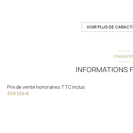
Une opportunité à saisir avec l'Agence du Louron à LOUDEN
informations complémentaires, contactez nous !
Chauffage individuel : air pulsé (pompe à
chaleur)
VOIR PLUS DE CARACT
1 côté(s) mitoyen(s)
4 étage(s)
FINANCIE
terrasse
INFORMATIONS F
Prix de vente honoraires TTC inclus
309 100 €