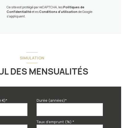
Ce site est protégé par reCAPTCHA, les
Politiques de
Confidentialité
et es
Conditions d'utilisation
de Google
s'appliquent.
SIMULATION
UL DES MENSUALITÉS
n €)*
Durée (années)*
Taux d'emprunt (%) *