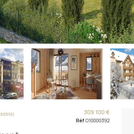
309 100 €
(65510)
Réf
O10000392