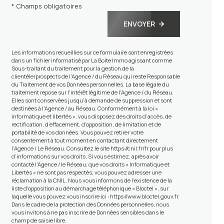
* Champs obligatoires
ENVOYER
Les informations recueillies sur ce formulaire sont enregistrées
dans un fichier informatisé par La Boite Immo agissant comme
Sous-traitant du traitement pour la gestion de la
clientèle/prospects de l'Agence / du Réseau qui reste Responsable
du Traitement de vos Données personnelles. La base légale du
traitement repose sur l'intérêt légitime de l'Agence / du Réseau.
Elles sont conservées jusqu'à demande de suppression et sont
destinées à l'Agence / au Réseau. Conformément à la loi «
informatique et libertés », vous disposez des droits d’accès, de
rectification, d’effacement, d’opposition, de limitation et de
portabilité de vos données. Vous pouvez retirer votre
consentement à tout moment en contactant directement
l’Agence / Le Réseau. Consultez le site
https://cnil.fr/fr
pour plus
d’informations sur vos droits. Si vous estimez, après avoir
contacté l'Agence / le Réseau, que vos droits « Informatique et
Libertés » ne sont pas respectés, vous pouvez adresser une
réclamation à la CNIL. Nous vous informons de l’existence de la
liste d'opposition au démarchage téléphonique « Bloctel », sur
laquelle vous pouvez vous inscrire ici :
https://www.bloctel.gouv.fr
.
Dans le cadre de la protection des Données personnelles, nous
vous invitons à ne pas inscrire de Données sensibles dans le
champ de saisie libre.